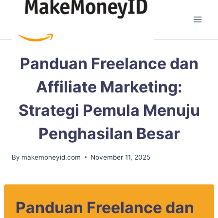
Skip
to
content
FREELANCE & AFFILIATE
Panduan Freelance dan
Affiliate Marketing:
Strategi Pemula Menuju
Penghasilan Besar
By
makemoneyid.com
November 11, 2025
Panduan Freelance dan