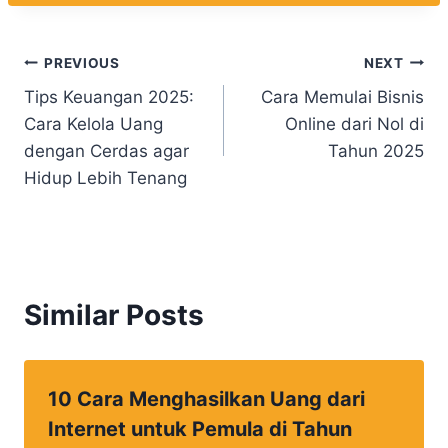
Navigasi
PREVIOUS
NEXT
Tips Keuangan 2025:
Cara Memulai Bisnis
pos
Cara Kelola Uang
Online dari Nol di
dengan Cerdas agar
Tahun 2025
Hidup Lebih Tenang
Similar Posts
10 Cara Menghasilkan Uang dari
Internet untuk Pemula di Tahun